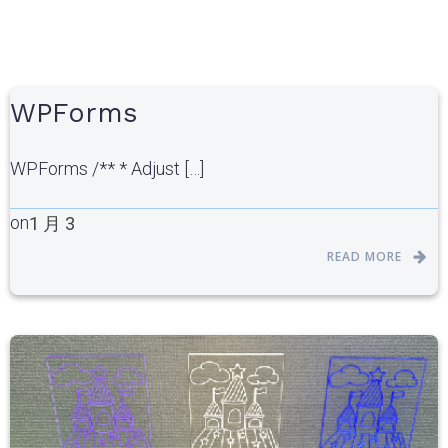
WPForms
WPForms /** * Adjust […]
on
1 月 3
READ MORE